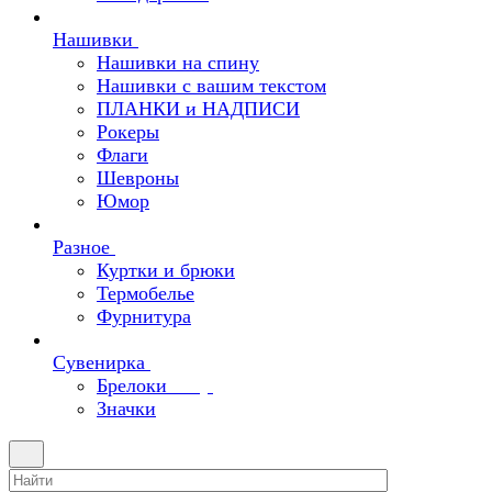
Нашивки
Нашивки на спину
Нашивки с вашим текстом
ПЛАНКИ и НАДПИСИ
Рокеры
Флаги
Шевроны
Юмор
Разное
Куртки и брюки
Термобелье
Фурнитура
Сувенирка
Брелоки
Значки