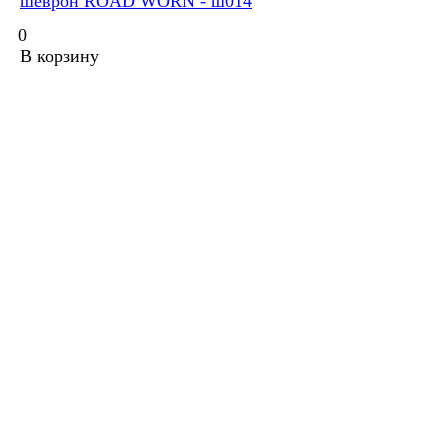
шеврон ROAD WORN - ш014
0
В корзину