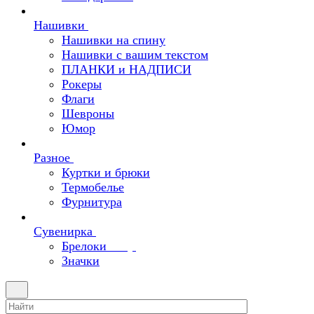
Нашивки
Нашивки на спину
Нашивки с вашим текстом
ПЛАНКИ и НАДПИСИ
Рокеры
Флаги
Шевроны
Юмор
Разное
Куртки и брюки
Термобелье
Фурнитура
Сувенирка
Брелоки
Значки