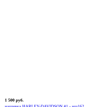
1 500 руб.
нашивка HARLEY-DAVIDSON #1 - нш162