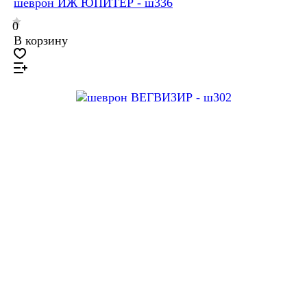
шеврон ИЖ ЮПИТЕР - ш336
0
В корзину